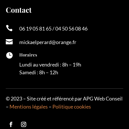
Contact

06 19 05 81 65 / 04 50 56 08 46

mickaelperard@orange.fr

Horaires
Lundi au vendredi : 8h – 19h
Samedi : 8h – 12h
©
2023 – Site créé et référencé par APG Web Conseil
–
Mentions légales
–
Politique cookies